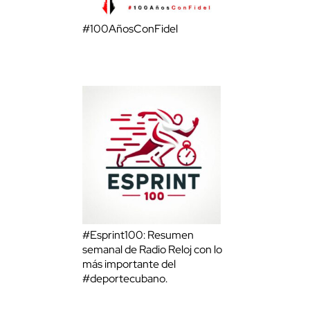
#100AñosConFidel
#Esprint100: Resumen
semanal de Radio Reloj con lo
más importante del
#deportecubano.