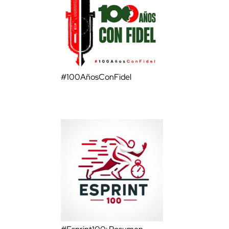
#100AñosConFidel