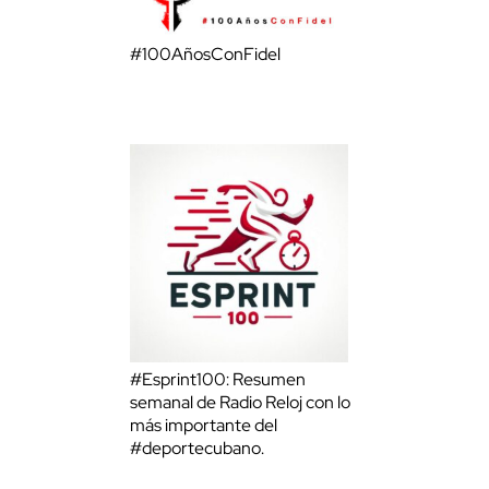
#100AñosConFidel
#Esprint100: Resumen
semanal de Radio Reloj con lo
más importante del
#deportecubano.