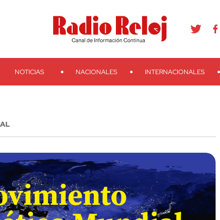
agram
Youtube
Telegram
Teveo
Ivoox
RSS
Search
NOTICIAS
NACIONALES
INTERNACIONALES
IAL