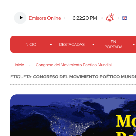
Emisora Online
-
6:22:21 PM
Twitter
Facebook
Threads
Inst
EN
INICIO
DESTACADAS
PORTADA
Inicio
Congreso del Movimiento Poético Mundial
ETIQUETA:
CONGRESO DEL MOVIMIENTO POÉTICO MUND