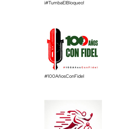
¡#TumbaElBloqueo!
#100AñosConFidel