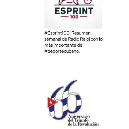
#Esprint100: Resumen
semanal de Radio Reloj con lo
más importante del
#deportecubano.