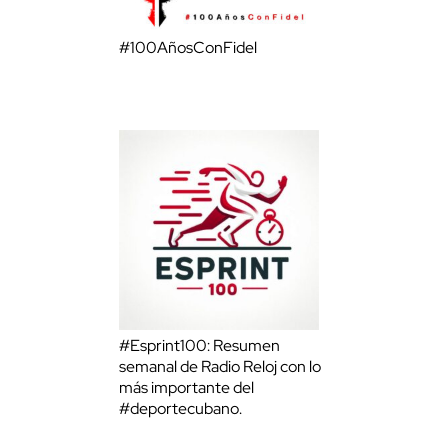
#100AñosConFidel
#Esprint100: Resumen
semanal de Radio Reloj con lo
más importante del
#deportecubano.