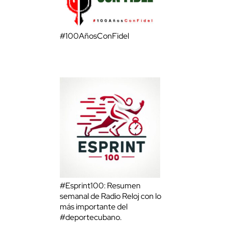
#100AñosConFidel
#Esprint100: Resumen
semanal de Radio Reloj con lo
más importante del
#deportecubano.