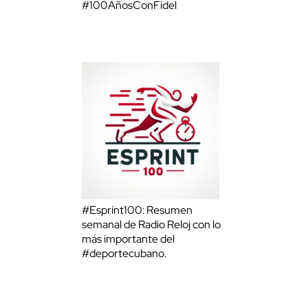
#100AñosConFidel
#Esprint100: Resumen
semanal de Radio Reloj con lo
más importante del
#deportecubano.