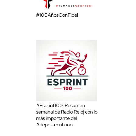
#100AñosConFidel
#Esprint100: Resumen
semanal de Radio Reloj con lo
más importante del
#deportecubano.