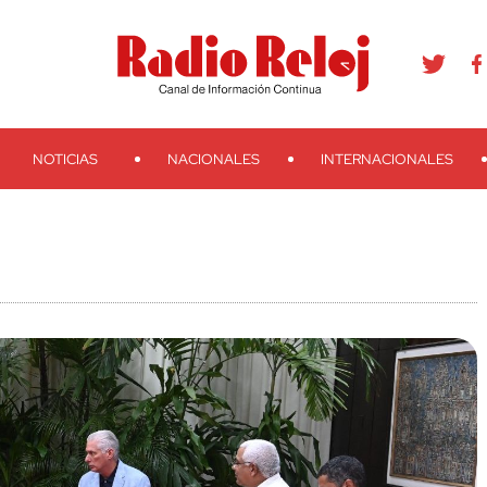
agram
Youtube
Telegram
Teveo
Ivoox
RSS
Search
NOTICIAS
NACIONALES
INTERNACIONALES