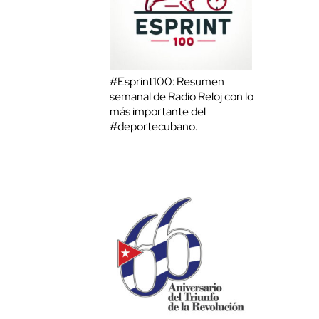
#Esprint100: Resumen
semanal de Radio Reloj con lo
más importante del
#deportecubano.