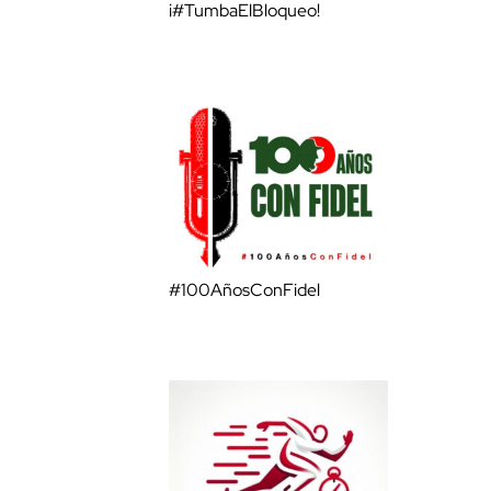
¡#TumbaElBloqueo!
#100AñosConFidel