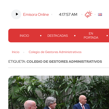
Emisora Online
-
4:17:59 AM
Twitter
Facebook
Threads
Inst
EN
INICIO
DESTACADAS
PORTADA
Inicio
Colegio de Gestores Administrativos
ETIQUETA:
COLEGIO DE GESTORES ADMINISTRATIVOS