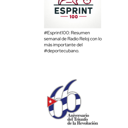
#Esprint100: Resumen
semanal de Radio Reloj con lo
más importante del
#deportecubano.