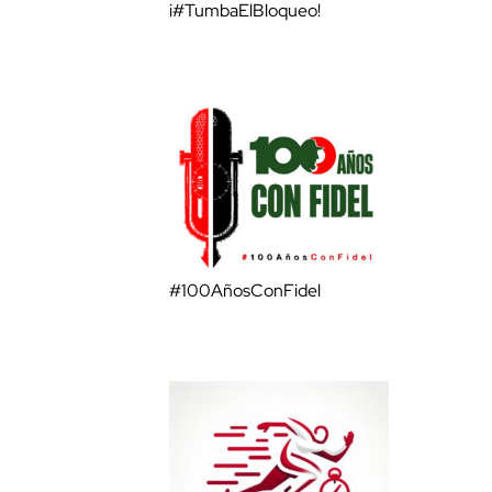
¡#TumbaElBloqueo!
#100AñosConFidel