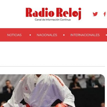
agram
Youtube
Telegram
Teveo
Ivoox
RSS
Search
NOTICIAS
NACIONALES
INTERNACIONALES