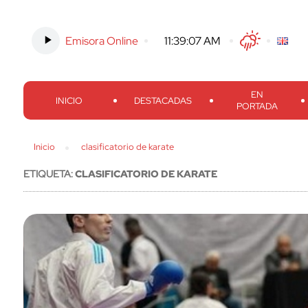
Emisora Online
-
11:39:08 AM
Twitter
Facebook
Threads
Inst
EN
INICIO
DESTACADAS
PORTADA
Inicio
clasificatorio de karate
ETIQUETA:
CLASIFICATORIO DE KARATE