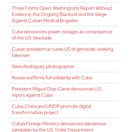
Three Fronts Open: Washington’s Report Without
Evidence, the Ongoing Blackout and the Siege
Against Cuban Medical Brigades
Cuba denounces power outages as consequence
of the U.S. blockade
Cuban president accuses US of genocide, seeking
takeover
Silvio Rodríguez, photographer
Russia reaffirms full solidarity with Cuba
President Miguel Díaz-Canel denounces U.S.
report against Cuba
Cuba, China and UNDP promote digital
transformation project
Cuba’s Foreign Ministry denounces slanderous
campaign by the U.S. State Department