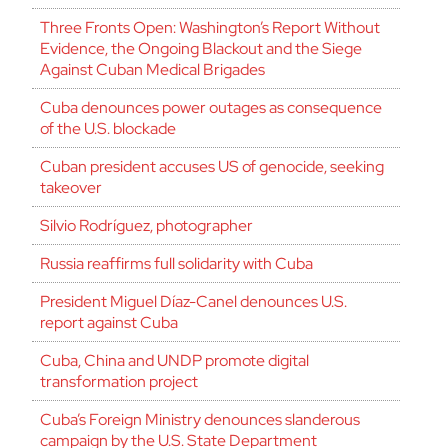
Three Fronts Open: Washington’s Report Without
Evidence, the Ongoing Blackout and the Siege
Against Cuban Medical Brigades
Cuba denounces power outages as consequence
of the U.S. blockade
Cuban president accuses US of genocide, seeking
takeover
Silvio Rodríguez, photographer
Russia reaffirms full solidarity with Cuba
President Miguel Díaz-Canel denounces U.S.
report against Cuba
Cuba, China and UNDP promote digital
transformation project
Cuba’s Foreign Ministry denounces slanderous
campaign by the U.S. State Department