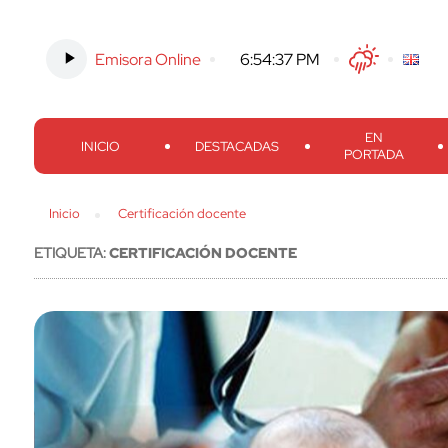
Emisora Online
-
6:54:38 PM
Twitter
Facebook
Threads
Inst
EN
INICIO
DESTACADAS
PORTADA
Inicio
Certificación docente
ETIQUETA:
CERTIFICACIÓN DOCENTE