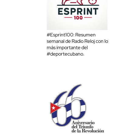
#Esprint100: Resumen
semanal de Radio Reloj con lo
más importante del
#deportecubano.