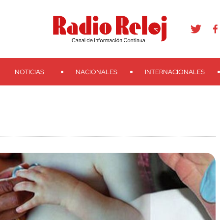
agram
Youtube
Telegram
Teveo
Ivoox
RSS
Search
NOTICIAS
NACIONALES
INTERNACIONALES