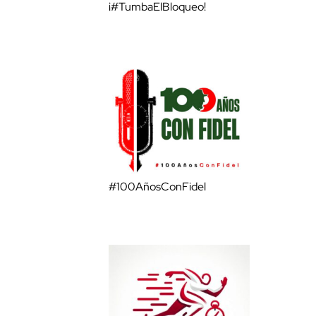
¡#TumbaElBloqueo!
#100AñosConFidel