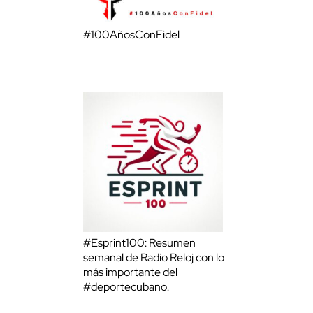
#100AñosConFidel
#Esprint100: Resumen
semanal de Radio Reloj con lo
más importante del
#deportecubano.