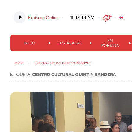
Emisora Online
-
11:47:45 AM
Twitter
Facebook
Threads
Inst
EN
INICIO
DESTACADAS
PORTADA
Inicio
Centro Cultural Quintín Bandera
ETIQUETA:
CENTRO CULTURAL QUINTÍN BANDERA