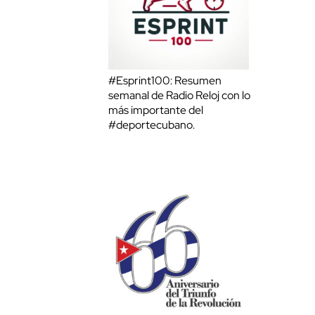
#Esprint100: Resumen
semanal de Radio Reloj con lo
más importante del
#deportecubano.