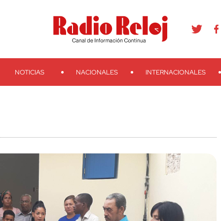
agram
Youtube
Telegram
Teveo
Ivoox
RSS
Search
NOTICIAS
NACIONALES
INTERNACIONALES