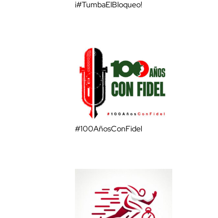
¡#TumbaElBloqueo!
#100AñosConFidel