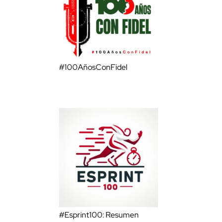
#100AñosConFidel
#Esprint100: Resumen