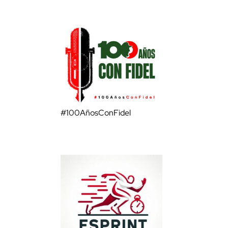
#100AñosConFidel