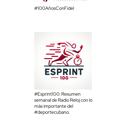
#100AñosConFidel
#Esprint100: Resumen
semanal de Radio Reloj con lo
más importante del
#deportecubano.