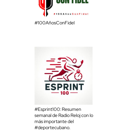
#100AñosConFidel
#Esprint100: Resumen
semanal de Radio Reloj con lo
más importante del
#deportecubano.