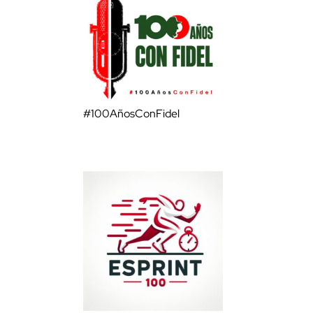
#100AñosConFidel