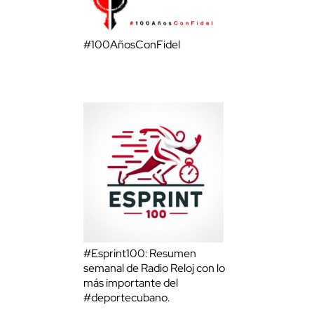
#100AñosConFidel
#Esprint100: Resumen
semanal de Radio Reloj con lo
más importante del
#deportecubano.