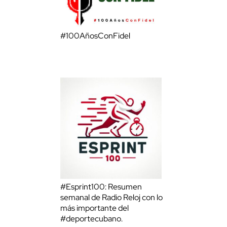
#100AñosConFidel
#Esprint100: Resumen
semanal de Radio Reloj con lo
más importante del
#deportecubano.