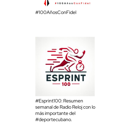
#100AñosConFidel
#Esprint100: Resumen
semanal de Radio Reloj con lo
más importante del
#deportecubano.