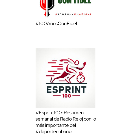
#100AñosConFidel
#Esprint100: Resumen
semanal de Radio Reloj con lo
más importante del
#deportecubano.