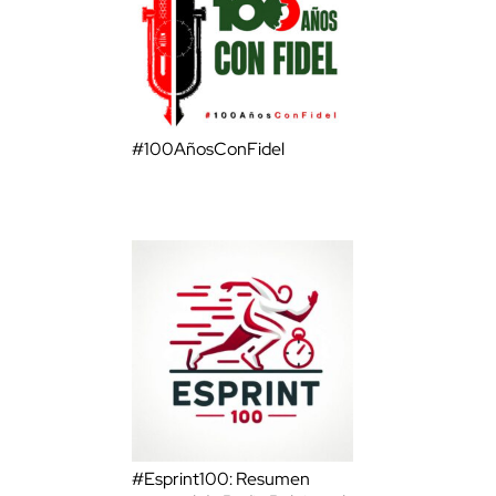
#100AñosConFidel
#Esprint100: Resumen