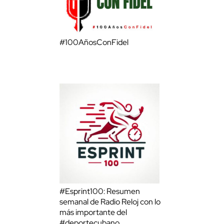
#100AñosConFidel
#Esprint100: Resumen
semanal de Radio Reloj con lo
más importante del
#deportecubano.