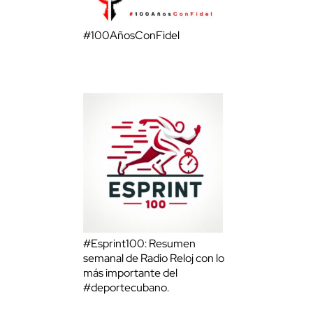
#100AñosConFidel
#Esprint100: Resumen
semanal de Radio Reloj con lo
más importante del
#deportecubano.