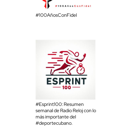
#100AñosConFidel
#Esprint100: Resumen
semanal de Radio Reloj con lo
más importante del
#deportecubano.