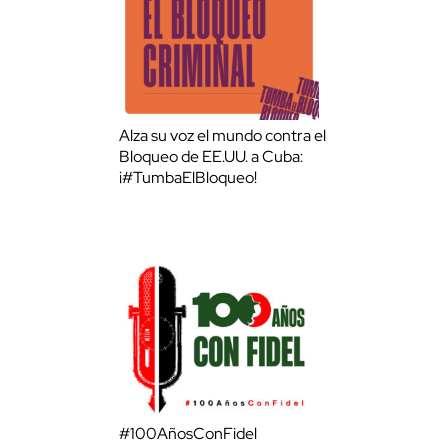
Alza su voz el mundo contra el
Bloqueo de EE.UU. a Cuba:
¡#TumbaElBloqueo!
#100AñosConFidel