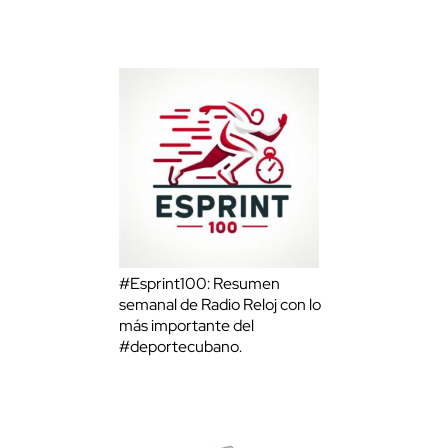
#Esprint100: Resumen
semanal de Radio Reloj con lo
más importante del
#deportecubano.