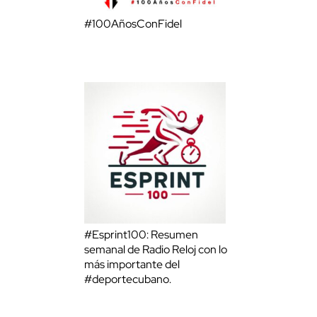
#100AñosConFidel
#Esprint100: Resumen
semanal de Radio Reloj con lo
más importante del
#deportecubano.