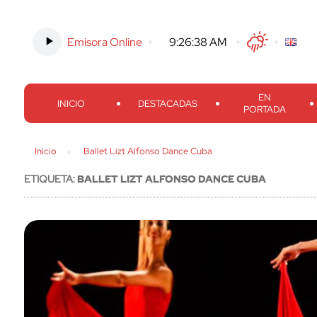
Emisora Online
-
9:26:38 AM
Twitter
Facebook
Threads
Inst
EN
INICIO
DESTACADAS
PORTADA
Inicio
Ballet Lizt Alfonso Dance Cuba
ETIQUETA:
BALLET LIZT ALFONSO DANCE CUBA