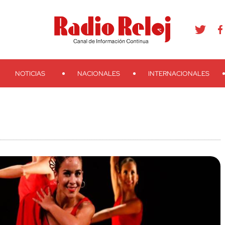
agram
Youtube
Telegram
Teveo
Ivoox
RSS
Search
NOTICIAS
NACIONALES
INTERNACIONALES