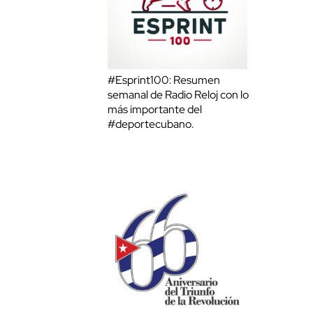
#Esprint100: Resumen
semanal de Radio Reloj con lo
más importante del
#deportecubano.