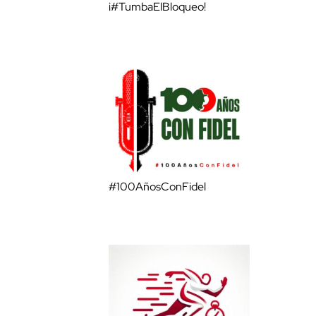
¡#TumbaElBloqueo!
#100AñosConFidel