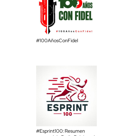
#100AñosConFidel
#Esprint100: Resumen