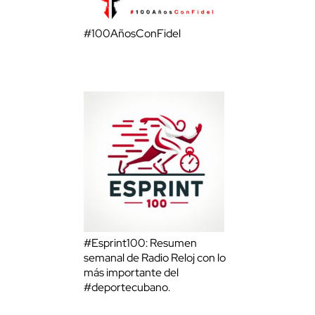
#100AñosConFidel
#Esprint100: Resumen
semanal de Radio Reloj con lo
más importante del
#deportecubano.