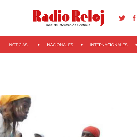
agram
Youtube
Telegram
Teveo
Ivoox
RSS
Search
NOTICIAS
NACIONALES
INTERNACIONALES