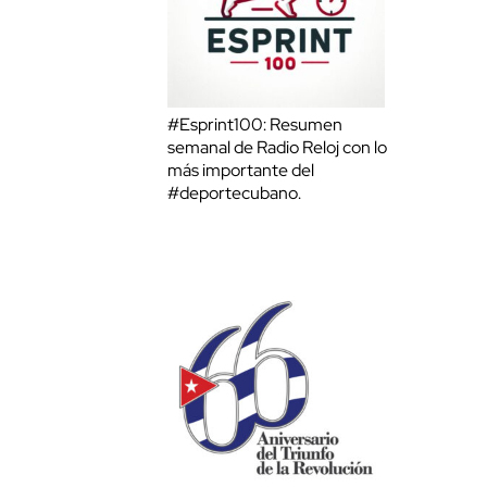
#Esprint100: Resumen
semanal de Radio Reloj con lo
más importante del
#deportecubano.