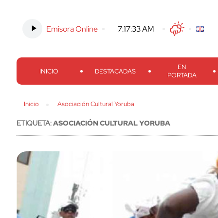
Emisora Online
-
7:17:34 AM
Twitter
Facebook
Threads
Inst
EN
INICIO
DESTACADAS
PORTADA
Inicio
Asociación Cultural Yoruba
ETIQUETA:
ASOCIACIÓN CULTURAL YORUBA