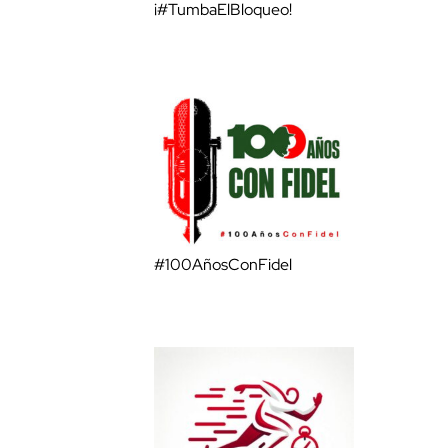
¡#TumbaElBloqueo!
#100AñosConFidel