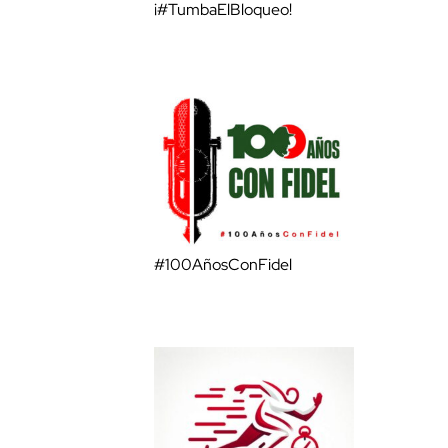
¡#TumbaElBloqueo!
#100AñosConFidel