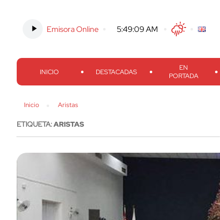
Emisora Online
-
5:49:10 AM
Twitter
Facebook
Threads
Inst
EN
INICIO
DESTACADAS
PORTADA
Inicio
Aristas
ETIQUETA:
ARISTAS