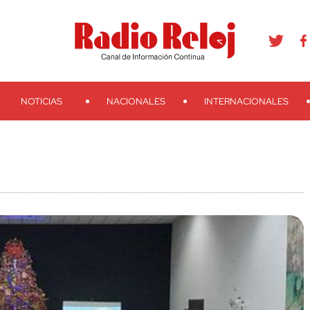
agram
Youtube
Telegram
Teveo
Ivoox
RSS
Search
NOTICIAS
NACIONALES
INTERNACIONALES