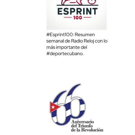
#Esprint100: Resumen
semanal de Radio Reloj con lo
más importante del
#deportecubano.