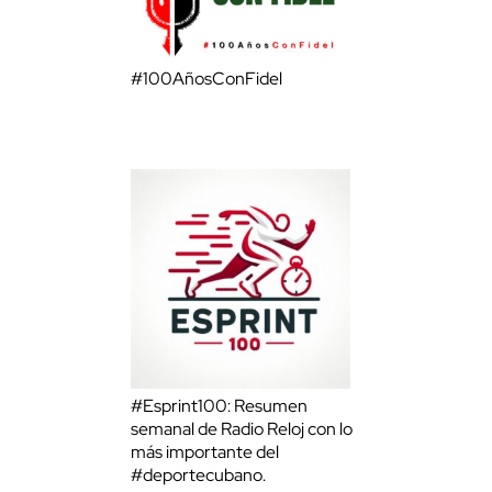
#100AñosConFidel
#Esprint100: Resumen
semanal de Radio Reloj con lo
más importante del
#deportecubano.