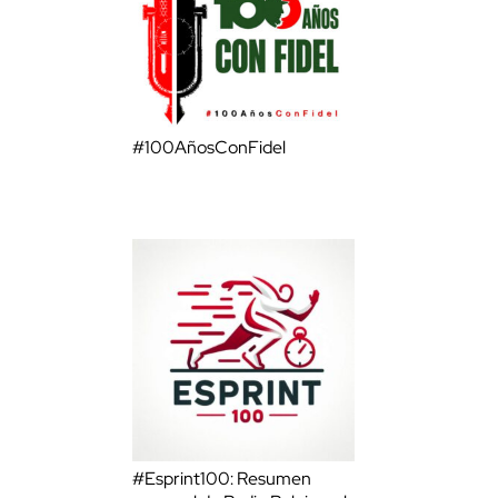
#100AñosConFidel
#Esprint100: Resumen