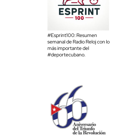
#Esprint100: Resumen
semanal de Radio Reloj con lo
más importante del
#deportecubano.