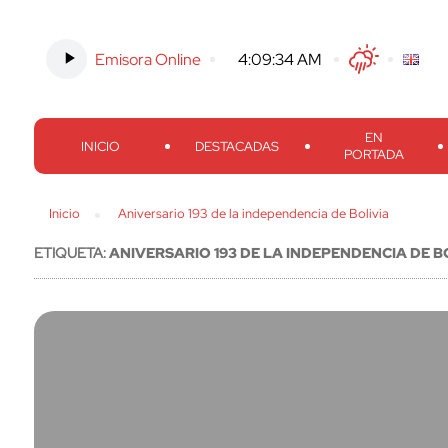
Emisora Online
-
4:09:34 AM
Twitter
Facebook
Threads
Inst
EN
INICIO
DESTACADAS
PORTADA
Inicio
Aniversario 193 de la independencia de Bolivia
ETIQUETA:
ANIVERSARIO 193 DE LA INDEPENDENCIA DE B