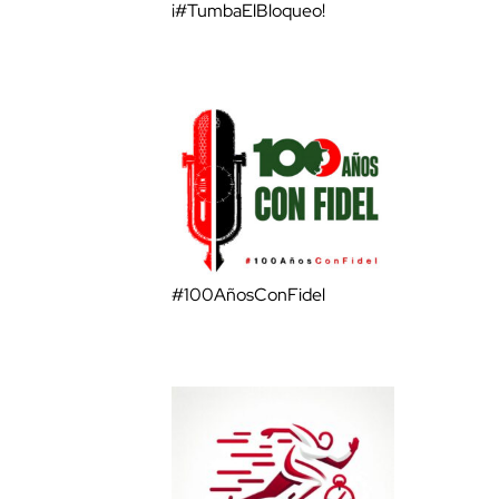
¡#TumbaElBloqueo!
#100AñosConFidel