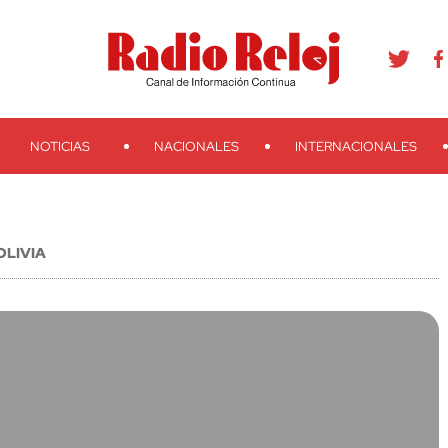
agram
Youtube
Telegram
Teveo
Ivoox
RSS
Search
NOTICIAS
NACIONALES
INTERNACIONALES
OLIVIA