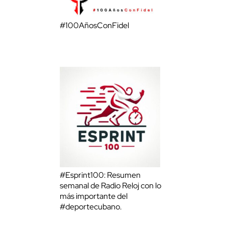
#100AñosConFidel
#Esprint100: Resumen
semanal de Radio Reloj con lo
más importante del
#deportecubano.