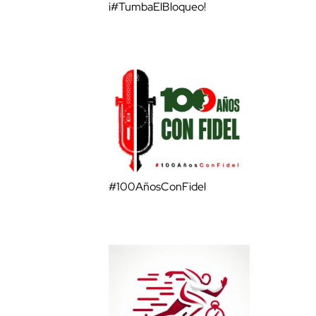
¡#TumbaElBloqueo!
#100AñosConFidel