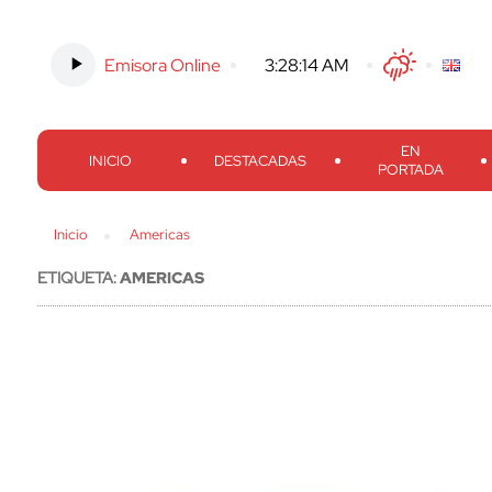
Emisora Online
-
3:28:15 AM
Twitter
Facebook
Threads
Inst
EN
INICIO
DESTACADAS
PORTADA
Inicio
Americas
ETIQUETA:
AMERICAS