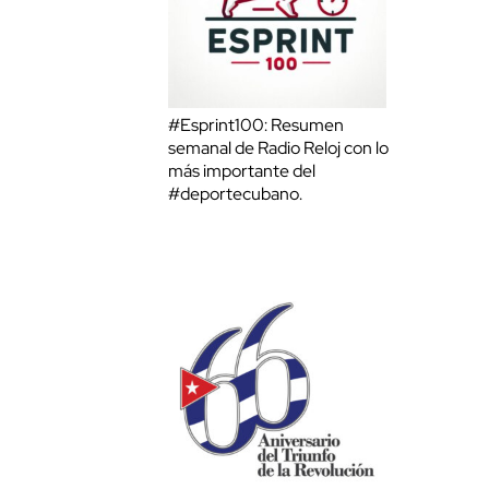
#Esprint100: Resumen
semanal de Radio Reloj con lo
más importante del
#deportecubano.