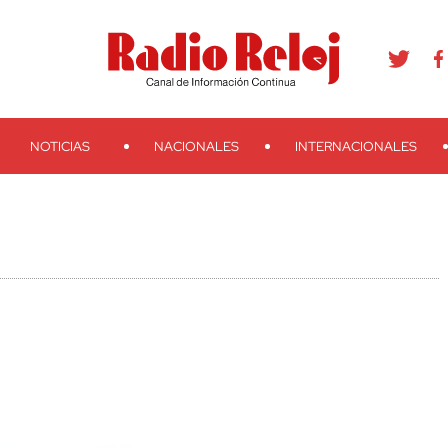
agram
Youtube
Telegram
Teveo
Ivoox
RSS
Search
NOTICIAS
NACIONALES
INTERNACIONALES