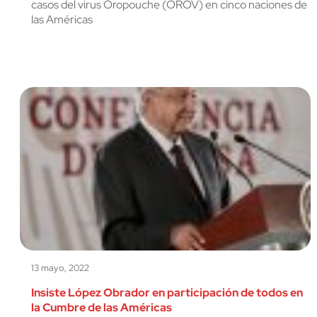
casos del virus Oropouche (OROV) en cinco naciones de
las Américas
13 mayo, 2022
Insiste López Obrador en participación de todos en
la Cumbre de las Américas