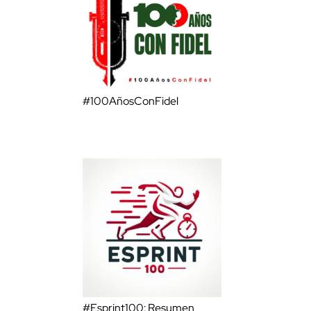
#100AñosConFidel
#Esprint100: Resumen