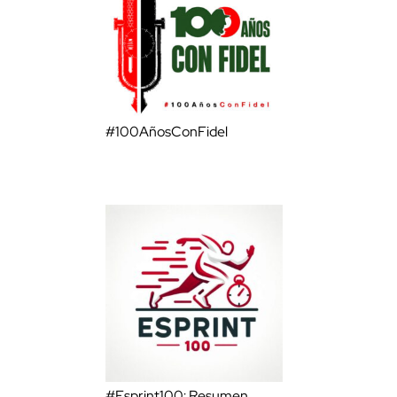
#100AñosConFidel
#Esprint100: Resumen