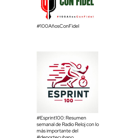
#100AñosConFidel
#Esprint100: Resumen
semanal de Radio Reloj con lo
más importante del
#deportecubano.