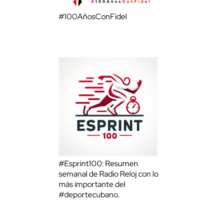
#100AñosConFidel
#Esprint100: Resumen
semanal de Radio Reloj con lo
más importante del
#deportecubano.