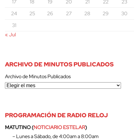
17
18
19
20
21
22
23
24
25
26
27
28
29
30
cerrar
31
« Jul
ARCHIVO DE MINUTOS PUBLICADOS
Archivo de Minutos Publicados
PROGRAMACIÓN DE RADIO RELOJ
MATUTINO (
NOTICIARIO ESTELAR
)
– Lunes a Sábado, de 4:00am a 8:00am