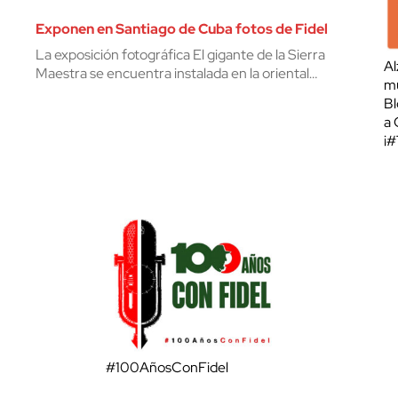
Exponen en Santiago de Cuba fotos de Fidel
La exposición fotográfica El gigante de la Sierra
Al
Maestra se encuentra instalada en la oriental…
mu
Bl
a 
¡
#100AñosConFidel