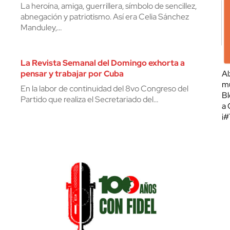
La heroína, amiga, guerrillera, símbolo de sencillez,
abnegación y patriotismo. Así era Celia Sánchez
Manduley,…
La Revista Semanal del Domingo exhorta a
pensar y trabajar por Cuba
Al
mu
En la labor de continuidad del 8vo Congreso del
Bl
Partido que realiza el Secretariado del…
a 
¡