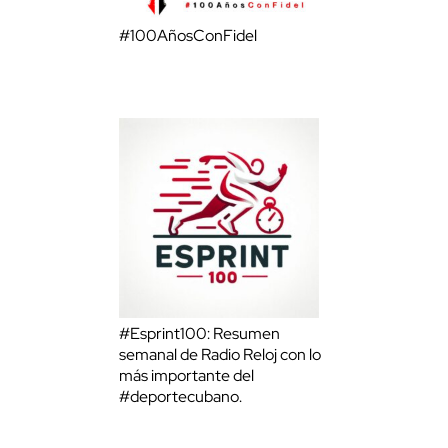
#100AñosConFidel
#Esprint100: Resumen
semanal de Radio Reloj con lo
más importante del
#deportecubano.