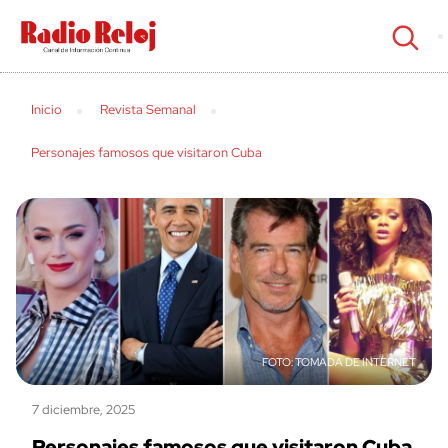
cerrar
Inicio
Revista Semanal
Personajes famosos que visitaron Cuba
TOMADA DE INTERNET
7 diciembre, 2025
Personajes famosos que visitaron Cuba