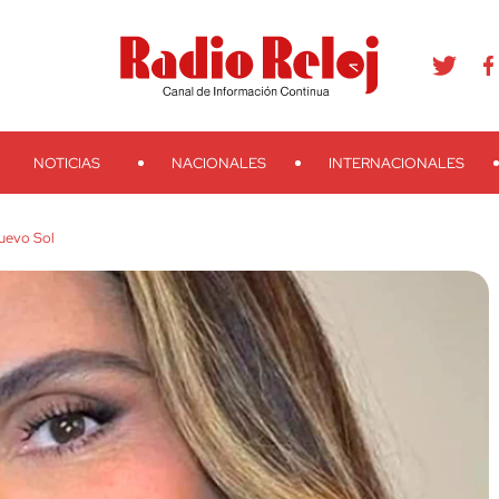
agram
Youtube
Telegram
Teveo
Ivoox
RSS
Search
NOTICIAS
NACIONALES
INTERNACIONALES
Nuevo Sol