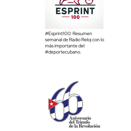
#Esprint100: Resumen
semanal de Radio Reloj con lo
más importante del
#deportecubano.