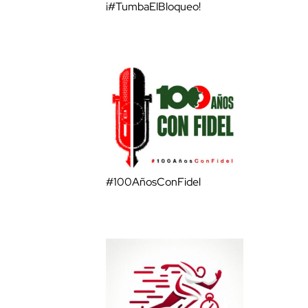
¡#TumbaElBloqueo!
#100AñosConFidel