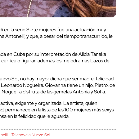
di en la serie Siete mujeres fue una actuación muy
na Antonelli, y que, a pesar del tiempo transcurrido, le
a en Cuba por su interpretación de Alicia Tanaka
o currículo figuran además los melodramas Lazos de
 Nuevo Sol, no hay mayor dicha que ser madre; felicidad
 Leonardo Nogueira. Giovanna tiene un hijo, Pietro, de
 Nogueira disfruta de las gemelas Antonia y Sofía.
ctiva, exigente y organizada. La artista, quien
, permanece en la lista de las 100
mujeres más sexys
ensa en la felicidad que le aguarda.
nelli
-
Telenovela Nuevo Sol