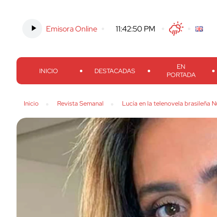
Emisora Online
-
11:42:51 PM
Twitter
Facebook
Threads
Inst
EN
INICIO
DESTACADAS
PORTADA
Inicio
Revista Semanal
Lucía en la telenovela brasileña 