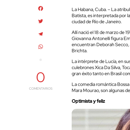
Facebook
La Habana, Cuba. – La atribu
Batista, es interpretada por l
Twitter
ciudad de Río de Janeiro.
Allí nació el 18 de marzo de 1
Telegram
Giovanna Antonelli figura Em
encuentran Deborah Secco, A
WhatsApp
Brichta.
La intérprete de Lucía, en sus
culebrones Xica Da Silva, Toca
0
gran éxito tanto en Brasil co
La comedia romántica Bossa N
COMENTARIOS
Mara Mourao, son algunas de l
Optimista y feliz