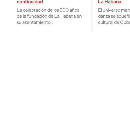
continuidad
La Habana
La celebración de los 500 años
El universo mara
de la fundación de La Habana en
danza se adueñ
su asentamiento…
cultural de Cub