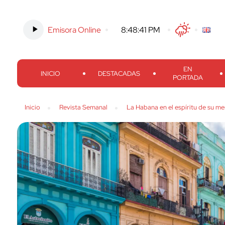
Emisora Online
-
8:48:42 PM
Twitter
Facebook
Threads
Inst
EN
INICIO
DESTACADAS
PORTADA
Inicio
Revista Semanal
La Habana en el espíritu de su m