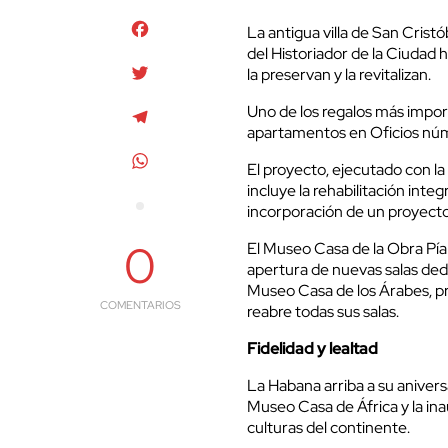
Facebook
La antigua villa de San Cristó
del Historiador de la Ciudad 
Twitter
la preservan y la revitalizan.
Uno de los regalos más importa
Telegram
apartamentos en Oficios núm
WhatsApp
El proyecto, ejecutado con la
incluye la rehabilitación inte
incorporación de un proyecto 
0
El Museo Casa de la Obra Pía 
apertura de nuevas salas de
Museo Casa de los Árabes, p
COMENTARIOS
reabre todas sus salas.
Fidelidad y lealtad
La Habana arriba a su anivers
Museo Casa de África y la in
culturas del continente.