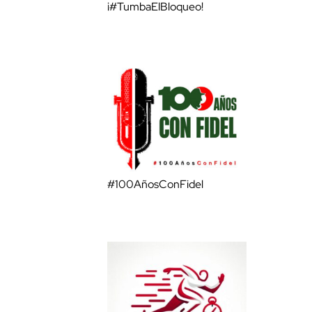
¡#TumbaElBloqueo!
#100AñosConFidel