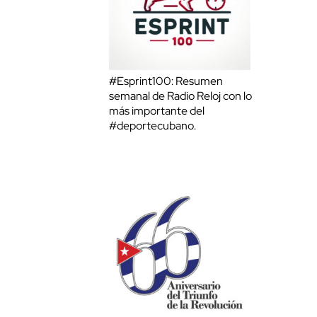
#Esprint100: Resumen
semanal de Radio Reloj con lo
más importante del
#deportecubano.