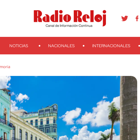
agram
Youtube
Telegram
Teveo
Ivoox
RSS
Search
NOTICIAS
NACIONALES
INTERNACIONALES
emoria