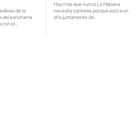
Hoy más que nunca La Habana
cerrar
villoso de la
necesita cantores porque está a un
a del panorama
año justamente de…
a con el…