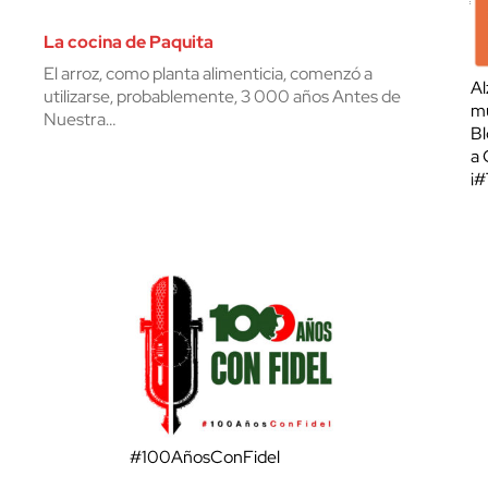
La cocina de Paquita
El arroz, como planta alimenticia, comenzó a
Al
utilizarse, probablemente, 3 000 años Antes de
mu
Nuestra…
Bl
a 
¡
#100AñosConFidel