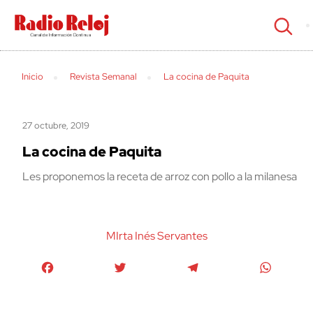
cerrar
Inicio
Revista Semanal
La cocina de Paquita
27 octubre, 2019
La cocina de Paquita
Les proponemos la receta de arroz con pollo a la milanesa
MIrta Inés Servantes
Facebook
Twitter
Telegram
WhatsA