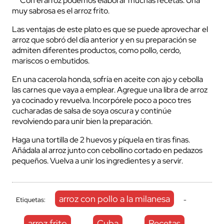
Con el arroz podemos elaborar muchas recetas. Una
muy sabrosa es el arroz frito.
Las ventajas de este plato es que se puede aprovechar el
arroz que sobró del día anterior y en su preparación se
admiten diferentes productos, como pollo, cerdo,
mariscos o embutidos.
En una cacerola honda, sofría en aceite con ajo y cebolla
las carnes que vaya a emplear. Agregue una libra de arroz
ya cocinado y revuelva. Incorpórele poco a poco tres
cucharadas de salsa de soya oscura y continúe
revolviendo para unir bien la preparación.
Haga una tortilla de 2 huevos y píquela en tiras finas.
Añádala al arroz junto con cebollino cortado en pedazos
pequeños. Vuelva a unir los ingredientes y a servir.
arroz con pollo a la milanesa
Etiquetas:
-
arroz frito
Cuba
Recetas