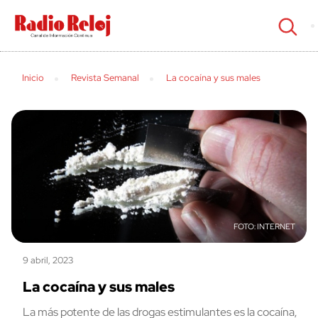
cerrar
Inicio
Revista Semanal
La cocaína y sus males
INTERNET
9 abril, 2023
La cocaína y sus males
La más potente de las drogas estimulantes es la cocaína,