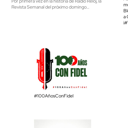
Por primera vez en la historia de Radio Reloj, la
mu
Revista Semanal del próximo domingo…
Bl
a 
¡
#100AñosConFidel